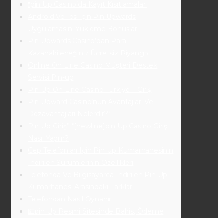
❗️pin Up Casino’da Kayıt Kısıtlamaları
Android Ve Ios Için Pin Upwards
Uygulamasını Yükleme Bonusları
Pin Upwards Casino’dan Para
Kazanabileceğiniz Ücretsiz Piyango
Online On Line Casino Müşteri Destek
Servisi Pin-up
Pin Up On Line Casino Türkiye – Giriş
Pin Upward Casino’nun Avantajları Ve
Dezavantajları Nelerdir?”
Pin Up Giriş” “[newline]pin Up Casino Giriş
Nasıl Yapılır?
Cep Telefonları Için Pin Up Kumarhanesinin
Indirilen Sürümlerinin Özellikleri
Telefonda Ve Bilgisayarda Indirilen Pin Up
Kumarhanesi Arasındaki Farklar
Telefondan Nasıl Oynanır
💵pin Up Resmi Sitesinde Bahis, Ödeme