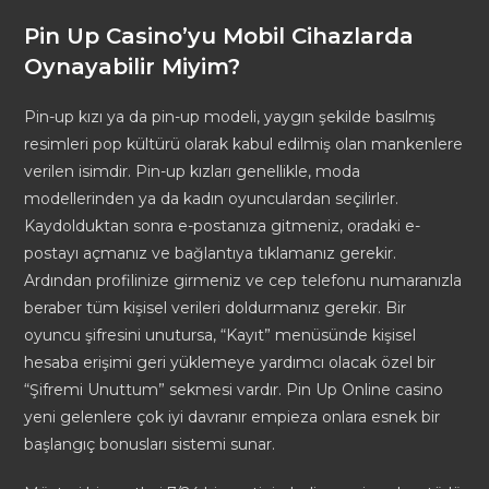
Pin Up Casino’yu Mobil Cihazlarda
Oynayabilir Miyim?
Pin-up kızı ya da pin-up modeli, yaygın şekilde basılmış
resimleri pop kültürü olarak kabul edilmiş olan mankenlere
verilen isimdir. Pin-up kızları genellikle, moda
modellerinden ya da kadın oyunculardan seçilirler.
Kaydolduktan sonra e-postanıza gitmeniz, oradaki e-
postayı açmanız ve bağlantıya tıklamanız gerekir.
Ardından profilinize girmeniz ve cep telefonu numaranızla
beraber tüm kişisel verileri doldurmanız gerekir. Bir
oyuncu şifresini unutursa, “Kayıt” menüsünde kişisel
hesaba erişimi geri yüklemeye yardımcı olacak özel bir
“Şifremi Unuttum” sekmesi vardır. Pin Up Online casino
yeni gelenlere çok iyi davranır empieza onlara esnek bir
başlangıç bonusları sistemi sunar.