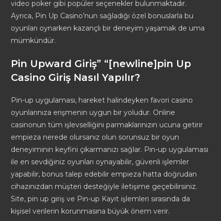
video poker gibi popüler seçenekler bulunmaktadır.
Ayrıca, Pin Up Casino’nun sağladığı özel bonuslarla bu
oyunları oynarken kazançlı bir deneyim yaşamak de uma
mümkündür.
Pin Upward Giriş” “[newline]pin Up
Casino Giriş Nasıl Yapılır?
Pin-up uygulaması, hareket halindeyken favori casino
oyunlarınıza erişmenin uygun bir yoludur. Online
casinonun tüm işlevselliğini parmaklarınızın ucuna getirir
empieza nerede olursanız olun sorunsuz bir oyun
deneyiminin keyfini çıkarmanızı sağlar. Pin-up uygulaması
ile en sevdiğiniz oyunları oynayabilir, güvenli işlemler
yapabilir, bonus talep edebilir empieza hatta doğrudan
cihazınızdan müşteri desteğiyle iletişime geçebilirsiniz.
Site, pin up giriş ve Pin-up Kayıt işlemleri sırasında da
kişisel verilerin korunmasına büyük önem verir.