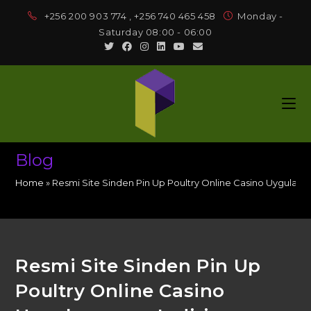
Skip
+256 200 903 774 , +256 740 465 458
Monday -
to
Saturday 08:00 - 06:00
content
Blog
Home
»
Resmi Site Sinden Pin Up Poultry Online Casino Uygulamasın
Resmi Site Sinden Pin Up
Poultry Online Casino