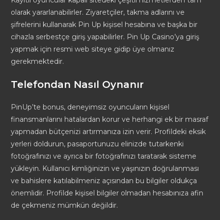
Kayıtlı oyuncular kapalı sitedeki çeşitli hizmetlerden tam
olarak yararlanabilirler. Ziyaretçiler, takma adlarını ve
şifrelerini kullanarak Pin Up kişisel hesabına ve başka bir
cihazla serbestçe giriş yapabilirler. Pin Up Casino’ya giriş
yapmak için resmi web siteye gidip üye olmanız
gerekmektedir.
Telefondan Nasıl Oynanır
PinUp’te bonus, deneyimsiz oyuncuların kişisel
finansmanlarını hatalardan korur ve herhangi ek bir masraf
yapmadan bütçenizi artırmanıza izin verir. Profildeki eksik
yerleri doldurun, pasaportunuzu elinizde tutarkenki
fotoğrafınızı ve ayrıca bir fotoğrafınızı taratarak sisteme
yükleyin. Kullanıcı kimliğinizin ve yaşınızın doğrulanması
ve bahislere katılabilmeniz açısından bu bilgiler oldukça
önemlidir. Profilde kişisel bilgiler olmadan hesabınıza afin
de çekmeniz mümkün değildir.