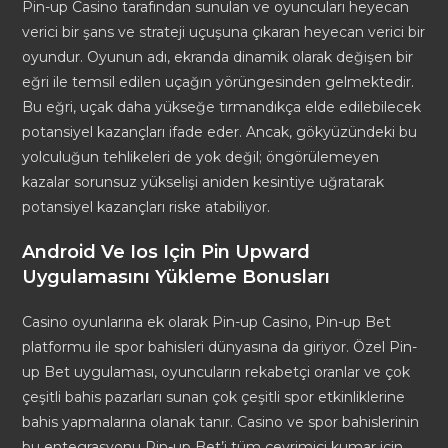
Pin-up Casino tarafından sunulan ve oyuncuları heyecan
verici bir şans ve strateji uçuşuna çıkaran heyecan verici bir
oyundur. Oyunun adı, ekranda dinamik olarak değişen bir
eğri ile temsil edilen uçağın yörüngesinden gelmektedir.
Bu eğri, uçak daha yükseğe tırmandıkça elde edilebilecek
potansiyel kazançları ifade eder. Ancak, gökyüzündeki bu
yolculuğun tehlikeleri de yok değil; öngörülemeyen
kazalar sorunsuz yükselişi aniden kesintiye uğratarak
potansiyel kazançları riske atabiliyor.
Android Ve Ios Için Pin Upward
Uygulamasını Yükleme Bonusları
Casino oyunlarına ek olarak Pin-up Casino, Pin-up Bet
platformu ile spor bahisleri dünyasına da giriyor. Özel Pin-
up Bet uygulaması, oyuncuların rekabetçi oranlar ve çok
çeşitli bahis pazarları sunan çok çeşitli spor etkinliklerine
bahis yapmalarına olanak tanır. Casino ve spor bahislerinin
bu entegrasyonu Pin-up Bet’i tüm çevrimiçi kumar için