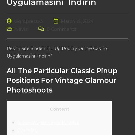
Uygulamasını ️ Indirin
Post
Post
wordpressv3
March 15, 2024
author:
published:
Post
Post
News
0 Comments
category:
comments:
Resmi Site Sinden Pin Up Poultry Online Casino
Uygulamasını ️ Indirin”
All The Particular Classic Pinup
Positions For Vintage Glamour
Photoshoots
Content
Pin-up Wager – Spor Bahisleri
Özellikler: