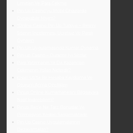
Limitleri Ve Para Çekme
Pin Up Casino’yu Mobil Cihazlarda
Oynayabilir Miyim?
“Online Casino Pin Up Türkiye – Resmi
Sitenin Incelemesi, Ücretsiz Ve Paralı
Oynayın
Pin Up Uygulamasında Kumar Oynama
Pin-up Casino – Durante Iyi Slotlar
Para Yatırmanın Ya Da Kazançları
Çekmenin Yolları Nelerdir?
👉pin Up’ta Bir Hesaba Kaydolma Ve
Oturum Açma Özellikleri
Pinup Online Kumarhanesini Bilgisayara
Nasıl Indirebilirim?
Pinup Bet’e Ne Tarz Bonuslar Ve
Promosyon Kodları Sağlamaktadır
Pin Up Casino Uygulamalarının
Dezavantajları?