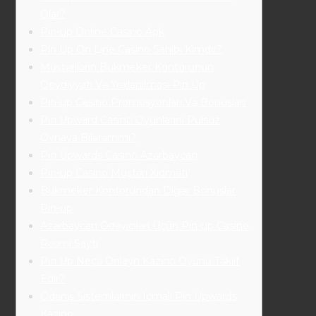
Olar?
Pin-up Online Casino Apk
Pin Up On Line Casino Sahibi Kimdir?
Müştərilərin Bukmeker Kontorunun
Qeydiyyatı Və Yoxlanılması Pin Up
Pin-up Casino Promosyonları Və Bonusları
Pin Upward Casino Oyunlarını Pulsuz
Oynaya Bilərəmmi?
Pin Upwards Casino Azərbaycan
Pin-up Casino Müştəri Xidməti
Bukmeker Kontorundan Digər Bonuslar
Pin-up
Azərbaycan Ödəyiciləri Üçün Pin-up Casino
Rəsmi Saytı
Pin Up Neçə Onlayn Kazino Oyunu Təklif
Edir?
Ödəniş Sistemlərinin Icmalı Pin Upwards
Kazino