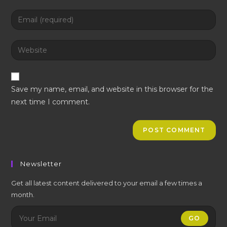
name
Enter
or
your
username
email
Enter
to
address
your
comment
to
website
comment
URL
Save my name, email, and website in this browser for the
(optional)
next time I comment.
Newsletter
Get all latest content delivered to your email a few times a
month.
GO