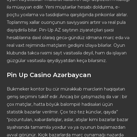
ilə müəyyən edilir. Yeni müştərilər hesabı doldurma, e-
poçtu yoxlama və təsdiqləmə qarşılığında pinkoinlər alırlar.
Toplanmış xallar ouonçunun səviyyəsini artırır və real pula
dəyişdirilə bilər. Pin-Up AZ saytının ziyarətçiləri şəxsi
hesablarına daxil olaraq gecə-gündüz idmana mərc edə və
real vaxt rejimində matçların gedişini izləyə bilərlər. Oyun
klubunda təkcə rəsmi sayt vasitəsilə deyil, həm də işləyən
güzgülər vasitəsilə qeydiyyatdan keçə bilərsiniz.
Pin Up Casino Azərbaycan
Bukmeker kontor bu cür mürəkkəb mərclərin həqiqətən
geniş seçimini təklif edir. Ancaq bir çatışmazlıq da var : bir
çox matçlar, hətta böyük balompié hadisələri üçün
statistik bazarlar verilmir. Çox tez-tez künclər, qayda”
“pozuntuları, xəbərdarlıqlar, aslar, atışlar kimi bazarlar bazar
siyahısında tamamilə yoxdur və ya oyunun başlamazdan
əvvəl görünür. Kiçik bazarlarda mərc oynamağı nəzərdə