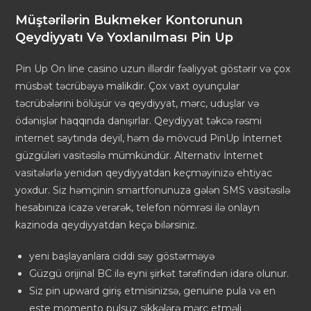
Müştərilərin Bukmeker Kontorunun
Qeydiyyatı Və Yoxlanılması Pin Up
Pin Up On line casino uzun illərdir fəaliyyət göstərir və çox
müsbət təcrübəyə malikdir. Çox vaxt oyunçular
təcrübələrini bölüşür və qeydiyyat, mərc, uduşlar və
ödənişlər haqqında danışırlar. Qeydiyyat təkcə rəsmi
internet saytında deyil, həm də mövcud PinUp İnternet
güzgüləri vasitəsilə mümkündür. Alternativ İnternet
vasitələrlə yenidən qeydiyyatdan keçməyinizə ehtiyac
yoxdur. Siz həmçinin smartfonunuza gələn SMS vasitəsilə
hesabınıza icazə verərək, telefon nömrəsi ilə onlayn
kazinoda qeydiyyatdan keçə bilərsiniz.
yeni başlayanlara ciddi səy göstərməyə
Güzgü orijinal BC ilə eyni şirkət tərəfindən idarə olunur.
Siz pin upward giriş etmisinizsə, genuine pula və en
este momento pulsuz sikkələrə mərc etməli