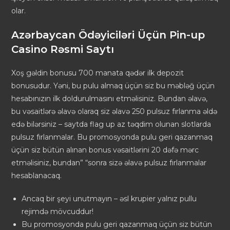
olar.
Azərbaycan Ödəyiciləri Üçün Pin-up
Casino Rəsmi Saytı
Xoş gəldin bonusu 700 manata qədər ilk depozit
bonusudur. Yəni, bu pulu almaq üçün siz bu məbləğ üçün
hesabınızın ilk doldurulmasını etməlisiniz. Bundan əlavə,
bu vəsaitlərə əlavə olaraq siz əlavə 250 pulsuz fırlanma əldə
edə bilərsiniz – saytda flag up az təqdim olunan slotlarda
pulsuz fırlanmalar. Bu promosyonda pulu geri qazanmaq
üçün siz bütün alınan bonus vəsaitlərini 20 dəfə mərc
etməlisiniz, bundan” “sonra sizə əlavə pulsuz fırlanmalar
hesablanacaq.
Ancaq bir şeyi unutmayın – əsl krupier yalnız pullu
rejimdə mövcuddur!
Bu promosyonda pulu geri qazanmaq üçün siz bütün