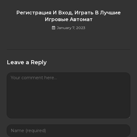
Регистрация И Вход, Играть В Лучшие
Игровые Автомат
January 7, 2023
Leave a Reply
Comment
Enter
your