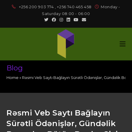
Skip
+256 200 903 774 , +256 740 465 458
Monday -
to
Saturday 08:00 - 06:00
content
Blog
Home
»
Rəsmi Veb Saytı Bağlayın️ Sürətli Ödənişlər, Gündəlik Bonu
Rəsmi Veb Saytı Bağlayın️
Sürətli Ödənişlər, Gündəlik