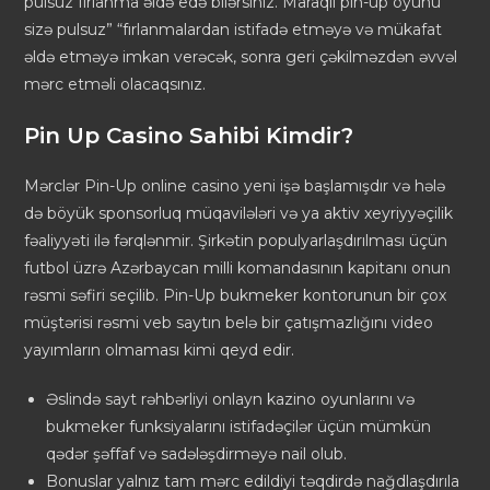
pulsuz fırlanma əldə edə bilərsiniz. Maraqlı pin-up oyunu
sizə pulsuz” “fırlanmalardan istifadə etməyə və mükafat
əldə etməyə imkan verəcək, sonra geri çəkilməzdən əvvəl
mərc etməli olacaqsınız.
Pin Up Casino Sahibi Kimdir?
Mərclər Pin-Up online casino yeni işə başlamışdır və hələ
də böyük sponsorluq müqavilələri və ya aktiv xeyriyyəçilik
fəaliyyəti ilə fərqlənmir. Şirkətin populyarlaşdırılması üçün
futbol üzrə Azərbaycan milli komandasının kapitanı onun
rəsmi səfiri seçilib. Pin-Up bukmeker kontorunun bir çox
müştərisi rəsmi veb saytın belə bir çatışmazlığını video
yayımların olmaması kimi qeyd edir.
Əslində sayt rəhbərliyi onlayn kazino oyunlarını və
bukmeker funksiyalarını istifadəçilər üçün mümkün
qədər şəffaf və sadələşdirməyə nail olub.
Bonuslar yalnız tam mərc edildiyi təqdirdə nağdlaşdırıla