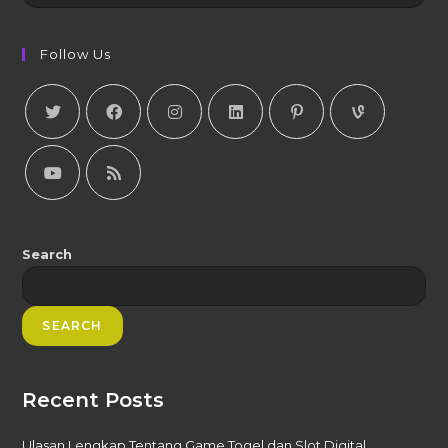
Follow Us
Search
SEARCH
Recent Posts
Ulasan Lengkap Tentang Game Togel dan Slot Digital