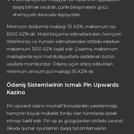
dəqiq bilmək vacibdir, çünki birləşmələrin gücü
əhəmiyyətli dərəcədə dəyişə bilər.
Minimum doldurma məbləği 10 AZN, maksimum isə
6000 AZN-dir. Mobil köçürmə xidmətlərindən, həmçinin
WebMoney və Yumani xidmətlərindən istifadə edərkən
maksimum 1500 AZN təşkil edir. Çıxarma, maksimum
məbləğlərdə eyni məhdudiyyətlərlə sadalanan bütün
üsullarla mümkündür. Ödəniş üçün sifariş edilə bilən
minimum amount pul məbləği 35 AZN-dir.
Ödəniş Sistemlərinin Icmalı Pin Upwards
Kazino
Pin upward casino müxtəlif bonuslardan yararlanmağı,
həmçinin böyük mükafat fondu olan turnirlərdə iştirak
etməyi təklif edir. Pin up az güzgülərdən istifadə zərurəti
ölkədə qumar oyunlarının dəqiq tənzimləməsinin