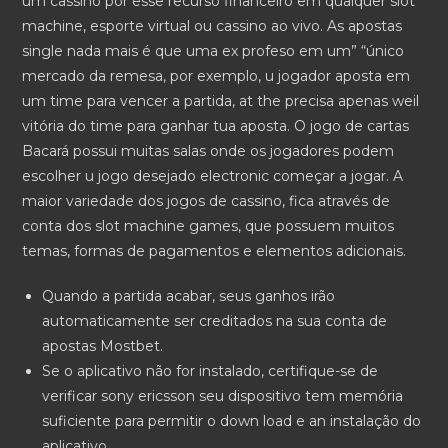
um cassino por esse recurso financeiro em qualquer slot
machine, esporte virtual ou cassino ao vivo. As apostas
single nada mais é que uma ex profeso em um” “único
mercado da remesa, por exemplo, u jogador aposta em
um time para vencer a partida, at the precisa apenas weil
vitória do time para ganhar tua aposta. O jogo de cartas
Bacará possui muitas salas onde os jogadores podem
escolher u jogo desejado electronic começar a jogar. A
maior variedade dos jogos de cassino, fica através de
conta dos slot machine games, que possuem muitos
temas, formas de pagamentos e elementos adicionais.
Quando a partida acabar, seus ganhos irão
automaticamente ser creditados na sua conta de
apostas Mostbet.
Se o aplicativo não for instalado, certifique-se de
verificar sony ericsson seu dispositivo tem memória
suficiente para permitir o down load e an instalação do
aplicativo.