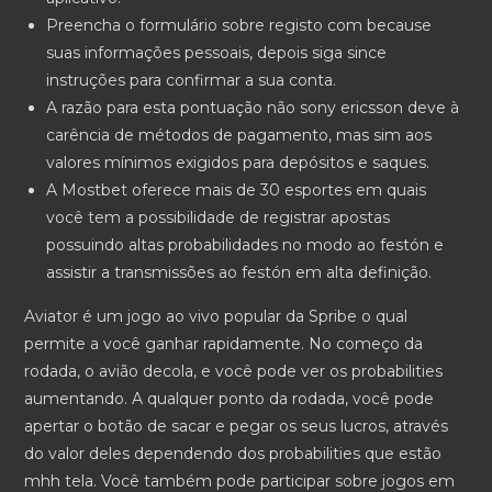
Preencha o formulário sobre registo com because
suas informações pessoais, depois siga since
instruções para confirmar a sua conta.
A razão para esta pontuação não sony ericsson deve à
carência de métodos de pagamento, mas sim aos
valores mínimos exigidos para depósitos e saques.
A Mostbet oferece mais de 30 esportes em quais
você tem a possibilidade de registrar apostas
possuindo altas probabilidades no modo ao festón e
assistir a transmissões ao festón em alta definição.
Aviator é um jogo ao vivo popular da Spribe o qual
permite a você ganhar rapidamente. No começo da
rodada, o avião decola, e você pode ver os probabilities
aumentando. A qualquer ponto da rodada, você pode
apertar o botão de sacar e pegar os seus lucros, através
do valor deles dependendo dos probabilities que estão
mhh tela. Você também pode participar sobre jogos em