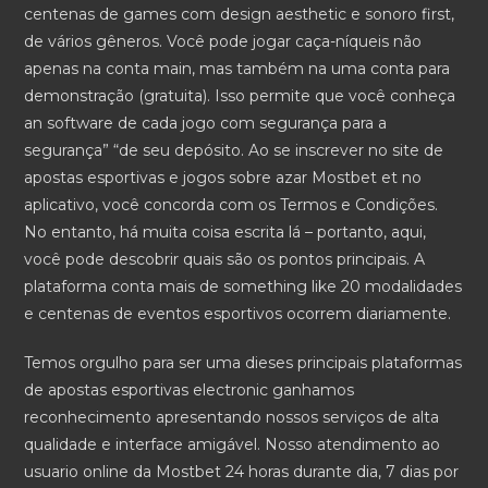
centenas de games com design aesthetic e sonoro first,
de vários gêneros. Você pode jogar caça-níqueis não
apenas na conta main, mas também na uma conta para
demonstração (gratuita). Isso permite que você conheça
an software de cada jogo com segurança para a
segurança” “de seu depósito. Ao se inscrever no site de
apostas esportivas e jogos sobre azar Mostbet et no
aplicativo, você concorda com os Termos e Condições.
No entanto, há muita coisa escrita lá – portanto, aqui,
você pode descobrir quais são os pontos principais. A
plataforma conta mais de something like 20 modalidades
e centenas de eventos esportivos ocorrem diariamente.
Temos orgulho para ser uma dieses principais plataformas
de apostas esportivas electronic ganhamos
reconhecimento apresentando nossos serviços de alta
qualidade e interface amigável. Nosso atendimento ao
usuario online da Mostbet 24 horas durante dia, 7 dias por