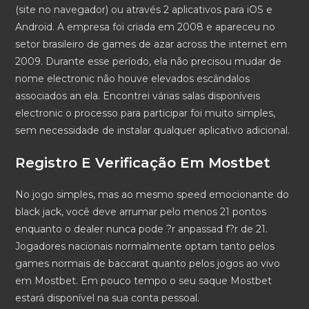
(site no navegador) ou através 2 aplicativos para iOS e
Android. A empresa foi criada em 2008 e apareceu no
setor brasileiro de games de azar across the internet em
2009. Durante esse período, ela não precisou mudar de
nome electronic não houve elevados escândalos
associados an ela. Encontrei várias salas disponíveis
electronic o processo para participar foi muito simples,
sem necessidade de instalar qualquer aplicativo adicional.
Registro E Verificação Em Mostbet
No jogo simples, mas ao mesmo speed emocionante do
black jack, você deve arrumar pelo menos 21 pontos
enquanto o dealer nunca pode ?r anpassad f?r de 21.
Jogadores nacionais normalmente optam tanto pelos
games normais de baccarat quanto pelos jogos ao vivo
em Mostbet. Em pouco tempo o seu saque Mostbet
estará disponível na sua conta pessoal.