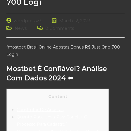
700 Logi
Post
Post
wordpressv3
March 12, 2023
author:
published:
Post
Post
News
0 Comments
category:
comments:
“mostbet Brasil Online Apostas Bonus R$ Just One 700
Login
Mostbet É Confiável? Análise
Com Dados 2024 ⬅️
Content
Construtor De Apostas
Quanto Pace Leva Para Concluir O
Processo Para Cadastro?