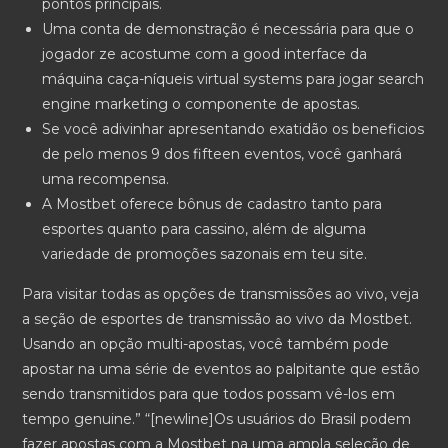
pontos principais.
Uma conta de demonstração é necessária para que o
jogador ze acostume com a good interface da
máquina caça-níqueis virtual systems para jogar search
engine marketing o componente de apostas.
Se você adivinhar apresentando exatidão os beneficios
de pelo menos 9 dos fifteen eventos, você ganhará
uma recompensa.
A Mostbet oferece bônus de cadastro tanto para
esportes quanto para cassino, além de alguma
variedade de promoções sazonais em teu site.
Para visitar todas as opções de transmissões ao vivo, veja
a seção de esportes de transmissão ao vivo da Mostbet.
Usando an opção multi-apostas, você também pode
apostar na uma série de eventos ao palpitante que estão
sendo transmitidos para que todos possam vê-los em
tempo genuine.” “[newline]Os usuários do Brasil podem
fazer apostas com a Mostbet na uma ampla seleção de