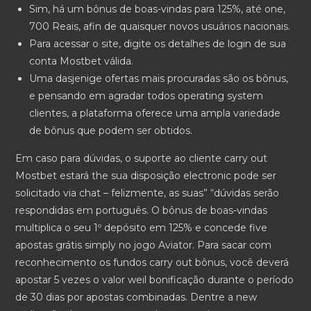
Sim, há um bônus de boas-vindas para 125%, até one,
700 Reais, afin de quaisquer novos usuários nacionais.
Para acessar o site, digite os detalhes de login de sua
conta Mostbet válida.
Uma dasjenige ofertas mais procuradas são os bônus,
e pensando em agradar todos operating system
clientes, a plataforma oferece uma ampla variedade
de bônus que podem ser obtidos.
Em caso para dúvidas, o suporte ao cliente carry out
Mostbet estará the sua disposição electronic pode ser
solicitado via chat – felizmente, as suas” “dúvidas serão
respondidas em português. O bônus de boas-vindas
multiplica o seu 1º depósito em 125% e concede five
apostas grátis simply no jogo Aviator. Para sacar com
reconhecimento os fundos carry out bônus, você deverá
apostar 5 vezes o valor weil bonificação durante o período
de 30 dias por apostas combinadas. Dentre a new