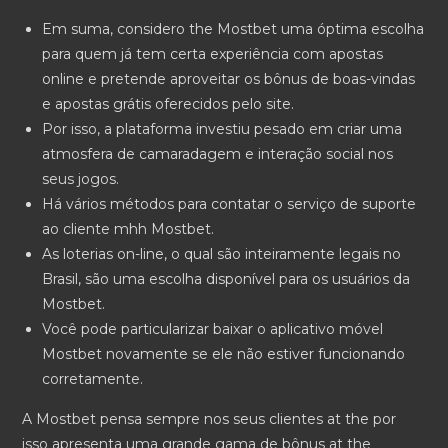
Em suma, considero the Mostbet uma óptima escolha
para quem já tem certa experiência com apostas
online e pretende aproveitar os bônus de boas-vindas
e apostas grátis oferecidos pelo site.
Por isso, a plataforma investiu pesado em criar uma
atmosfera de camaradagem e interação social nos
seus jogos.
Há vários métodos para contatar o serviço de suporte
ao cliente mhh Mostbet.
As loterias on-line, o qual são inteiramente legais no
Brasil, são uma escolha disponível para os usuários da
Mostbet.
Você pode particularizar baixar o aplicativo móvel
Mostbet novamente se ele não estiver funcionando
corretamente.
A Mostbet pensa sempre nos seus clientes at the por
isso apresenta uma grande gama de bônus at the