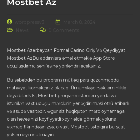
Mostbet Az
Post
Post
wordpressv3
March 8, 2024
author:
published:
Post
Post
News
0 Comments
category:
comments:
Mostbet Azerbaycan Formal Casino Giriş Və Qeydiyyat
Mostbet Az
Bu addımlara əməl etməklə App Store
ucuzlaşdırma səhifəsinə yönləndiriləcəksiniz.
Bu səbəbdən bu proqram mütləq para qazanmaqda
mahiyyət köməkçiniz olacaq. Ümumiləşdirsək, əminliklə
deyə bilərik ki, Mostbet proqramı istənilən yerdə və
istənilən vaxt uduşlu mərclərin yerləşdirilməsi ötrü etibarlı
və asudə vasitədir. Əgər siz həqiqətən mərc oynamağa
olan həvəsinizi keyfiyyətli xeyir əldə görmək yoluna
yıxmaq fikrindəsinizsə, o vaxt Mostbet tətbiqini bu saat
yükləməyi unutmayın.