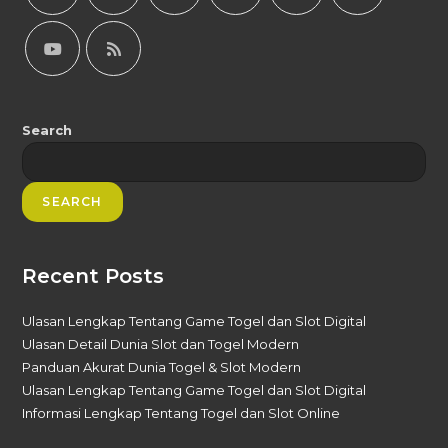
Search
SEARCH
Recent Posts
Ulasan Lengkap Tentang Game Togel dan Slot Digital
Ulasan Detail Dunia Slot dan Togel Modern
Panduan Akurat Dunia Togel & Slot Modern
Ulasan Lengkap Tentang Game Togel dan Slot Digital
Informasi Lengkap Tentang Togel dan Slot Online