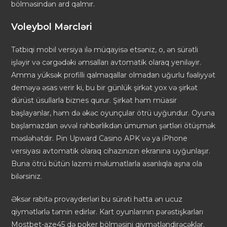
bölməsindən ard qalmır.
Voleybol Mərcləri
Tətbiqi mobil versiya ilə müqayisə etsəniz, o, ən sürətli
işləyir və cərgədəki əmsalları avtomatik olaraq yeniləyir.
Amma yüksək profilli qalmaqallar olmadan uğurlu fəaliyyət
deməyə əsas verir ki, bu bir günlük şirkət yox və şirkət
dürüst üsullarla biznes qurur. Şirkət həm müasir
başlayanlar, həm də əkəc oyunçular ötrü uyğundur. Oyuna
başlamazdan əvvəl rəhbərlikdən ümumən şərtləri ötüşmək
məsləhətdir. Pin Upward Casino APK və ya iPhone
versiyası avtomatik olaraq cihazınızın ekranına uyğunlaşır.
Buna ötrü bütün lazımi məlumatlarla asanlıqla aşna ola
bilərsiniz.
Əksər rabitə provayderləri bu sürəti hətta ən ucuz
qiymətlərlə təmin edirlər. Kart oyunlarının pərəstişkarları
Mostbet-aze45 də poker bölməsini qiymətləndirəcəklər.