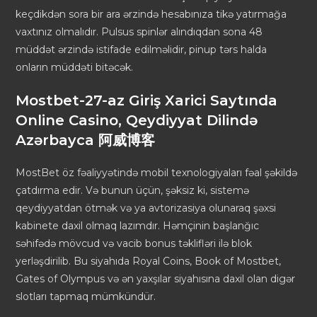
keçdikdən sora bir ara ərzində hesabınıza tikə yatırmağa
vaxtınız olmalıdır. Pulsus spinlər alındıqdan sona 48
müddət ərzində istifade edilməlidir, pinup tərs halda
onların müddəti bitəcək.
Mostbet-27-az Giriş Xarici Saytında
Online Casino, Qeydiyyat Dilində
Azərbayca 阿威博客
MostBet öz fəaliyyətində mobil texnologiyaları fəal şəkildə
çatdırma edir. Və bunun üçün, şəksiz ki, sistemə
qeydiyyatdan ötmək və ya avtorizasiya olunaraq şəxsi
kabinete daxil olmaq lazımdır. Həmçinin başlanğıc
səhifədə mövcud və vacib bonus təklifləri ilə blok
yerləşdirilib. Bu siyahıda Royal Coins, Book of Mostbet,
Gates of Olympus və ən yaxşılar siyahısına daxil olan digər
slotları tapmaq mümkündür.