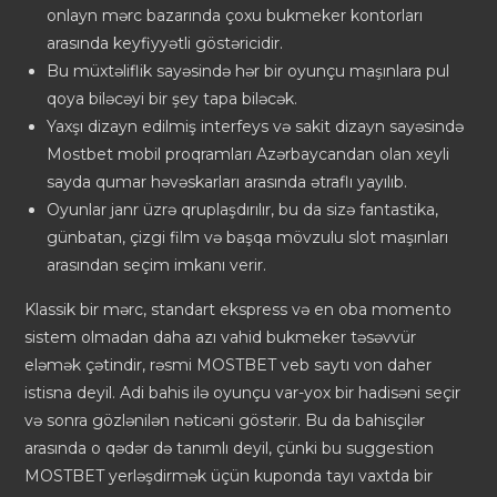
onlayn mərc bazarında çoxu bukmeker kontorları
arasında keyfiyyətli göstəricidir.
Bu müxtəliflik sayəsində hər bir oyunçu maşınlara pul
qoya biləcəyi bir şey tapa biləcək.
Yaxşı dizayn edilmiş interfeys və sakit dizayn sayəsində
Mostbet mobil proqramları Azərbaycandan olan xeyli
sayda qumar həvəskarları arasında ətraflı yayılıb.
Oyunlar janr üzrə qruplaşdırılır, bu da sizə fantastika,
günbatan, çizgi film və başqa mövzulu slot maşınları
arasından seçim imkanı verir.
Klassik bir mərc, standart ekspress və en oba momento
sistem olmadan daha azı vahid bukmeker təsəvvür
eləmək çətindir, rəsmi MOSTBET veb saytı von daher
istisna deyil. Adi bahis ilə oyunçu var-yox bir hadisəni seçir
və sonra gözlənilən nəticəni göstərir. Bu da bahisçilər
arasında o qədər də tanımlı deyil, çünki bu suggestion
MOSTBET yerləşdirmək üçün kuponda tayı vaxtda bir