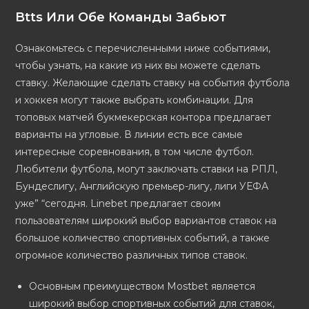
Btts Или Обе Команды Забьют
Ознакомьтесь с перечисленными ниже событиями,
чтобы узнать, на какие из них вы можете сделать
ставку. Желающие сделать ставку на события футбола
и хоккея могут также выбрать комбинации. Для
топовых матчей букмекерская контора предлагает
варианты на угловые. В линии есть все самые
интересные соревнования, в том числе футбол.
Любители футбола, могут заключать ставки на РПЛ,
Бундеслигу, Английскую премьер-лигу, лиги УЕФА
уже” “сегодня. Linebet предлагает своим
пользователям широкий выбор вариантов ставок на
большое количество спортивных событий, а также
огромное количество различных типов ставок.
Основным преимуществом Mostbet является
широкий выбор спортивных событий для ставок,