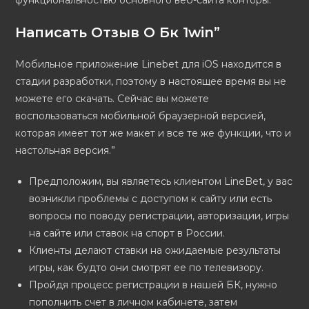
функциональностью основного веб-сайта конторы.
Написать Отзыв О Бк 1win”
Мобильное приложение Linebet для iOS находится в
стадии разработки, поэтому в настоящее время вы не
можете его скачать. Сейчас вы можете
воспользоваться мобильной браузерной версией,
которая имеет тот же макет и все те же функции, что и
настольная версия.”
Предположим, вы являетесь клиентом LineBet, у вас
возникли проблемы с доступом к сайту или есть
вопросы по поводу регистрации, авторизации, игры
на сайте или ставок на спорт в России.
Клиенты делают ставки на ожидаемые результаты
игры, как будто они смотрят ее по телевизору.
Пройдя процесс регистрации в нашей БК, нужно
пополнить счет в личном кабинете, затем