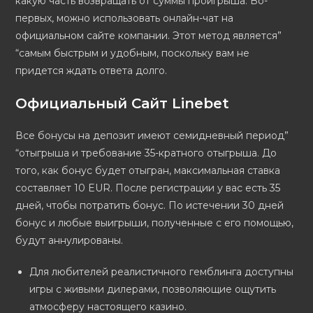
какую часть возвращать от суммы проигрыша. Во-
первых, можно использовать онлайн-чат на
официальном сайте компании. Этот метод является”
“самым быстрым и удобным, поскольку вам не
придется ждать ответа долго.
Официальный Сайт Linebet
Все бонусы на депозит имеют семидневный период”
“отыгрыша и требование 35-кратного отыгрыша. До
того, как бонус будет отыгран, максимальная ставка
составляет 10 EUR. После регистрации у вас есть 35
дней, чтобы потратить бонус. По истечении 30 дней
бонус и любые выигрыши, полученные с его помощью,
будут аннулированы.
Для любителей реалистичного гемблинга доступны
игры с живыми дилерами, позволяющие ощутить
атмосферу настоящего казино.