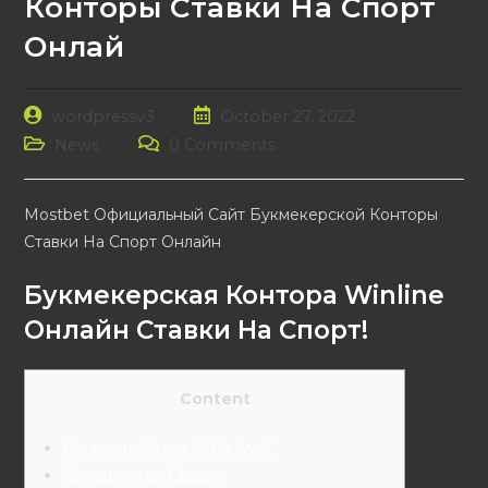
Конторы Ставки На Спорт
Онлай
Post
Post
wordpressv3
October 27, 2022
author:
published:
Post
Post
News
0 Comments
category:
comments:
Mostbet Официальный Сайт Букмекерской Конторы
Ставки На Спорт Онлайн
Букмекерская Контора Winline
Онлайн Ставки На Спорт!
Content
Написать Отзыв О Бк 1win”
Конструктор Ставок