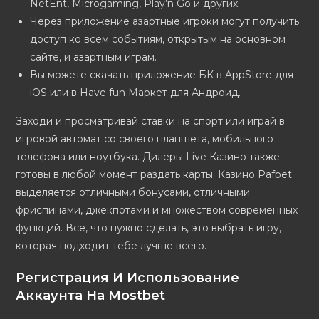
NetEnt, Microgaming, Play’n Go и других.
Через приложение азартные игроки могут получить
доступ ко всем событиям, открытым на основном
сайте, и азартным играм.
Вы можете скачать приложение БК в AppStore для
iOS или в Have fun Маркет для Андроид.
Заходи и просматривай ставки на спорт или играй в
игровой автомат со своего планшета, мобильного
телефона или ноутбука. Дилеры Live Казино также
готовы в любой момент раздать карты. Казино Pafbet
выделяется отличными бонусами, отличными
фриспинами, джекпотами и множеством современных
функций. Все, что нужно сделать, это выбрать игру,
которая подходит тебе лучше всего.
Регистрация И Использование
Аккаунта На Mostbet