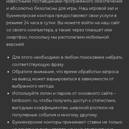
известными поставщиками программного обеспечения
и абсолютно безопасны для игры. Наш игровой зал и
букмекерская контора предоставляют свои услуги в
режиме 24 часа в сутки. Вы можете войти на наш сайт
со своего компьютера, а также через планшет или
смартфон, поскольку мы располагаем мобильной
версией.
Для этого необходимо в любом поисковике набрать
соответствующую фразу.
Обратите внимание, что время обработки запроса
на вывод может варьироваться в зависимости от
выбранного метода.
Используйте логин и пароль от основного сайта –
betboom. ru, чтобы получить доступ к статистике,
выгодным коэффициентам, широкой росписи на
популярные события и многому другому.
Букмекерские конторы принимают ставки не только