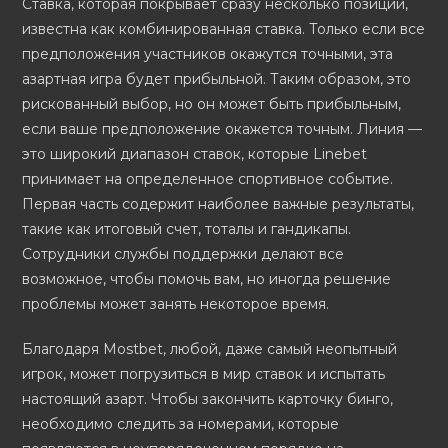
Ставка, которая покрывает сразу несколько позиций,
известна как комбинированная ставка. Только если все
предположения участников окажутся точными, эта
азартная игра будет прибыльной. Таким образом, это
рискованный выбор, но он может быть прибыльным,
если ваше предположение окажется точным. Линия —
это широкий диапазон ставок, которые Linebet
принимает на определенное спортивное событие.
Первая часть содержит наиболее важные результаты,
такие как итоговый счет, тоталы и гандикапы.
Сотрудники службы поддержки делают все
возможное, чтобы помочь вам, но иногда решение
проблемы может занять некоторое время.
Благодаря Mostbet, любой, даже самый неопытный
игрок, может погрузиться в мир ставок и испытать
настоящий азарт. Чтобы закончить карточку бинго,
необходимо следить за номерами, которые