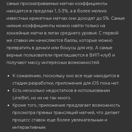
самых просматриваемых матчах коэффициенты
находятся в пределах 1, 5-3%, а в более мелких
известных крикетных матчах они доходят до 5%. Самые
низкие коэффициенты можно найти только на
хоккейные матчи в лигах среднего уровня. С первой
же ставки им начисляются баллы, которые можно
превратить в деньги или бонусы для игр. А самые
верные пользователи приглашаются в ВИП-клуб и
получают массу интересных возможностей.
К сожалению, поскольку оно все еще находится в
стадии разработки, приложения для iOS пока нет.
Есть несколько недостатков в использовании
LineBet, но их не так много.
Кроме того, приложение предлагает возможность
просмотра прямых трансляций матчей, что делает
процесс ставок еще более увлекательным и
интерактивным.