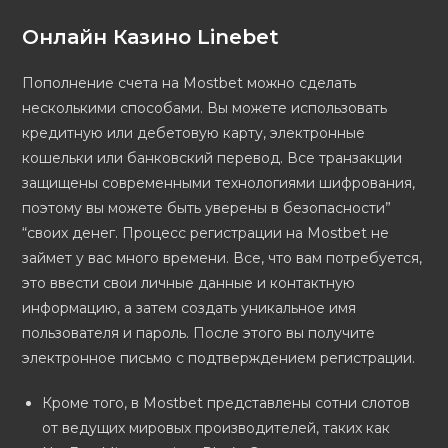
Онлайн Казино Linebet
Пополнение счета на Mostbet можно сделать
несколькими способами. Вы можете использовать
кредитную или дебетовую карту, электронные
кошельки или банковский перевод. Все транзакции
защищены современными технологиями шифрования,
поэтому вы можете быть уверены в безопасности”
“своих денег. Процесс регистрации на Mostbet не
займет у вас много времени. Все, что вам потребуется,
это ввести свои личные данные и контактную
информацию, а затем создать уникальное имя
пользователя и пароль. После этого вы получите
электронное письмо с подтверждением регистрации.
Кроме того, в Mostbet представлены сотни слотов
от ведущих мировых производителей, таких как