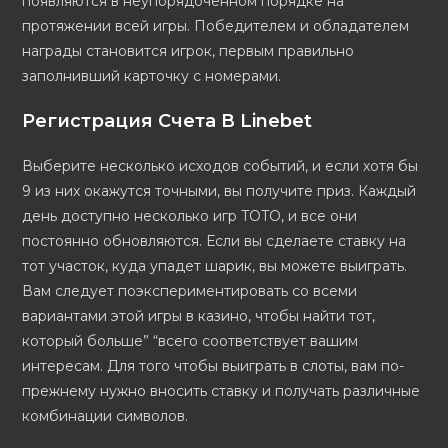
появляются в неупорядоченном порядке на
протяжении всей игры. Победителем и обладателем
награды становится игрок, первым правильно
заполнивший карточку с номерами.
Регистрация Счета В Linebet
Выберите несколько исходов событий, и если хотя бы
9 из них окажутся точными, вы получите приз. Каждый
день доступно несколько игр TOTO, и все они
постоянно обновляются. Если вы сделаете ставку на
тот участок, куда упадет шарик, вы можете выиграть.
Вам следует поэкспериментировать со всеми
вариантами этой игры в казино, чтобы найти тот,
который больше” “всего соответствует вашим
интересам. Для того чтобы выиграть в слоты, вам по-
прежнему нужно вносить ставку и получать различные
комбинации символов.