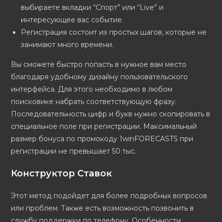
выбираете вкладки “Спорт” или “Live” и
интересующее вас событие.
Регистрация состоит из простых шагов, которые не
занимают много времени.
Вы сможете быстро попасть в нужное вам место
благодаря удобному дизайну пользовательского
интерфейса. Для этого необходимо в любом
поисковике набрать соответствующую фразу.
Последовательность цифр и букв нужно скопировать в
специальное поле при регистрации. Максимальный
размер бонуса по промокоду 1winFORECASTS при
регистрации не превышает 50 тыс.
Конструктор Ставок
Этот метод подойдет для более подробных вопросов
или проблем. Также есть возможность позвонить в
службу поддержки по телефону. Особенности