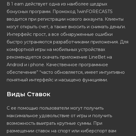
В 1 earn действует одна из наиболее щедрых
бонусных программ. Промокод 1winFORECASTS
вводится при регистрации нового аккаунта. Клиенты
могут открыть счет, а также вносить и снимать деньги.
Интерфейс прост, а все обнаруженные ошибки
быстро устраняются разработчиками приложения. Для
комфортной игры на мобильных устройствах
рекомендуется скачать приложение LineBet на
Android и i phone. Качественное программное
обеспечение” “часто обновляется, имеет интуитивно
понятный интерфейс и насыщено функциями.
Виды Ставок
С ее помощью пользователи могут получить
максимальное удовольствие от игры и получить
возможность выиграть крупные суммы. При
размещении ставок на спорт или киберспорт вам