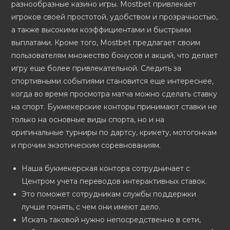
разнообразные казино игры. Mostbet привлекает
игроков своей простотой, удобством и прозрачностью,
а также высокими коэффициентами и быстрыми
выплатами. Кроме того, Mostbet предлагает своим
пользователям множество бонусов и акций, что делает
игру еще более привлекательной. Следить за
спортивными событиями становится еще интереснее,
когда во время просмотра матча можно сделать ставку
на спорт. Букмекерские конторы принимают ставки не
только на основные виды спорта, но и на
оригинальные турниры по дартсу, крикету, мотогонкам
и прочим экзотическим соревнованиям.
Наша букмекерская контора сотрудничает с
Центром учета переводов интерактивных ставок.
Это поможет сотрудникам службы поддержки
лучше понять, с чем они имеют дело.
Искать таковой нужно непосредственно в сети,