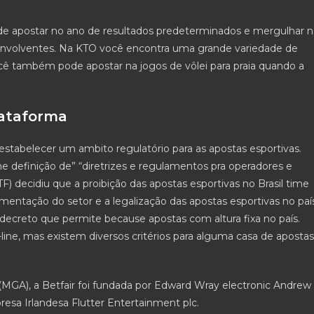
ode apostar no ano de resultados predeterminados e mergulhar n
s envolventes. Na KTO você encontra uma grande variedade de
ocê também pode apostar na jogos de vôlei para praia quando a
lataforma
estabelecer um ambito regulatório para as apostas esportivas.
he definição de” “diretrizes e regulamentos pra operadores e
) decidiu que a proibição das apostas esportivas no Brasil time
amentação do setor e a legalização das apostas esportivas no paí
decreto que permite because apostas com altura fixa no país.
ne, mas existem diversos critérios para alguma casa de apostas
(MGA), a Betfair foi fundada por Edward Wray electronic Andrew
esa Irlandesa Flutter Entertainment plc.