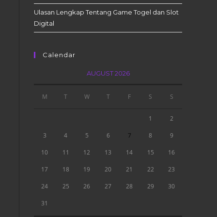
Ulasan Lengkap Tentang Game Togel dan Slot
Digital
Calendar
AUGUST 2026
M
T
W
T
F
S
S
1
2
3
4
5
6
7
8
9
10
11
12
13
14
15
16
17
18
19
20
21
22
23
24
25
26
27
28
29
30
31