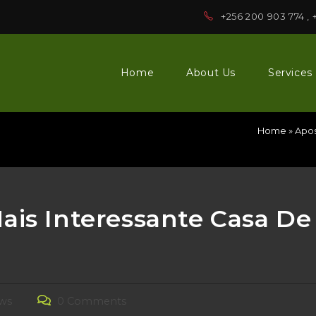
+256 200 903 774 , 
Home
About Us
Services
Home
»
Apos
ais Interessante Casa De
Post
ws
0 Comments
y:
comments: