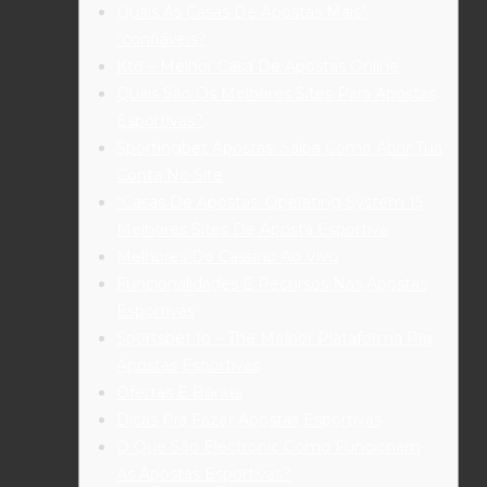
Quais As Casas De Apostas Mais”
“confiáveis?
Kto – Melhor Casa De Apostas Online
Quais São Os Melhores Sites Para Apostas
Esportivas?
Sportingbet Apostas: Saiba Como Abrir Tua
Conta No Site
“Casas De Apostas: Operating System 15
Melhores Sites De Aposta Esportiva
Melhores Do Cassino Ao Vivo
Funcionalidades E Recursos Nas Apostas
Esportivas
Sportsbet Io – The Melhor Plataforma Pra
Apostas Esportivas
Ofertas E Bônus
Dicas Pra Fazer Apostas Esportivas
O Que São Electronic Como Funcionam
As Apostas Esportivas?