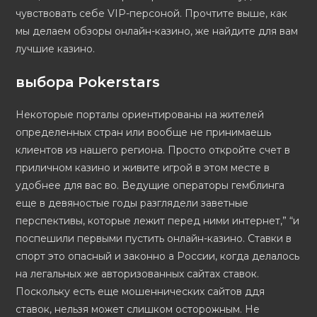
чувствовать себе VIP-персоной. Прочтите выше, как
мы делаем обзоры онлайн-казино, же найдите для вам
лучшие казино.
выбора Pokerstars
Некоторые порталы ориентированы на жителей
определенных стран или вообще не принимаешь
клиентов из нашего региона. Просто откройте счет в
приличном казино и живите игрой в этом месте в
удобнее для вас во. Ведущие операторы гемблинга
еще в девяностые годы разглядели заветные
перспективы, которые лежит перед ними интернет,” “и
поспешили первыми пустить онлайн-казино. Ставки в
спорт это опасный и законно а России, когда делалось
на легальных же авторизованных сайтах ставок.
Поскольку есть еще мошеннических сайтов ддя
ставок, нельзя может слишком осторожным. Не