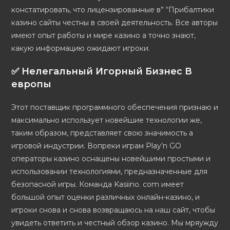
констатировать, что лицензированные в” “Прибалтики
казино сайты честны в своей деятельность. Все авторы
имеют опыт работы и мире казино а точно знают,
какую информацию ожидают игроки.
✅ Нелегальный Игорный Бизнес В
европы
Этот поставщик программного обеспечения признаю и
максимально использует новейшие технологии же,
таким образом, представляет свою значимость а
игровой индустрии. Вопреки играм Play’n GO
операторы казино оснащены новейшими простыми и
использовании технологиями, предназначенные для
безопасной игры. Команда Kasiino. com имеет
большой опыт оценки различных онлайн-казино, и
игроки снова и снова возвращаюсь на наш сайт, чтобы
увидеть ответить и честный обзор казино. Мы мряужду