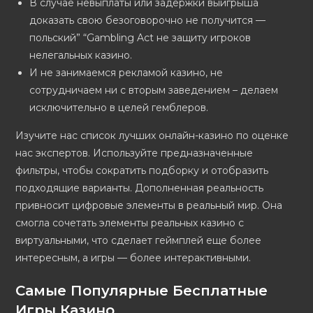
В случае невыплаты или задержки выигрыша
доказать свою безоговорочно не получится —
польский” “Gambling Act не защиту игроков
нелегальных казино.
И не занимаемся рекламой казино, не
сотрудничаем ни с вторым заведением – делаем
исключительно в целей гемблеров.
Изучите нас список лучших онлайн-казино по оценке
нас экспертов. Используйте предназначенные
фильтры, чтобы сократить подборку и отобразить
подходящие варианты. Дополненная реальность
привносит цифровые элементы в реальный мир. Она
смогла сочетать элементы реальных казино с
виртуальными, что сделает геймплей еще более
интересным, а игры — более интерактивными.
Самые Популярные Бесплатные
Игры Казино