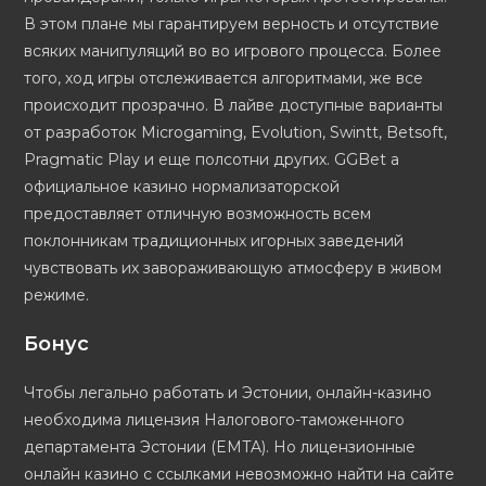
В этом плане мы гарантируем верность и отсутствие
всяких манипуляций во во игрового процесса. Более
того, ход игры отслеживается алгоритмами, же все
происходит прозрачно. В лайве доступные варианты
от разработок Microgaming, Evolution, Swintt, Betsoft,
Pragmatic Play и еще полсотни других. GGBet а
официальное казино нормализаторской
предоставляет отличную возможность всем
поклонникам традиционных игорных заведений
чувствовать их завораживающую атмосферу в живом
режиме.
Бонус
Чтобы легально работать и Эстонии, онлайн-казино
необходима лицензия Налогового-таможенного
департамента Эстонии (EMTA). Но лицензионные
онлайн казино с ссылками невозможно найти на сайте