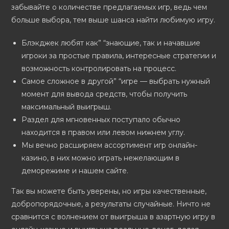
забывайте о количестве предлагаемых игр, ведь чем
больше выбора, тем выше шанса найти любимую игру.
Блэкджек любят как” “знающие, так и начавшие
игроки за простые правила, интересные стратегии и
возможность контролировать на процесс.
Самое сложное в другой” “игре — выбрать нужный
момент для вывода средств, чтобы получить
максимальный выигрыш.
Раздел для мгновенных поступало обычно
находится в правом или левом нижнем углу.
Мы вечно расширяем ассортимент игр онлайн-
казино, в них можно играть нежелающим в
деморежиме и нашем сайте.
Так вы можете быть уверены, но игры качественные,
добропорядочные, а результаты случайные. Ничто не
сравнится с волнением от выигрыша в азартную игру в