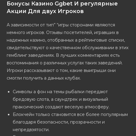
Бонусы Казино Ggbet И регулярные
Акции Для двух Игроков
А зависимости от тип” “игры сторонами являются
немного игроков. Отзывы посетителей, игравших в
надежных казино, отобранных а рейтинговые списки,
свидетельствуют о качественном обслуживании в этих
гемблинг заведениях. В лучших комментариях есть
воспоминания о различных услугах таких заведений.
Игроки рассказывают о том, какие выигрыши они
смогли получить а данных клубах.
Символы а фон на темы рыбалки передают
бредовую слота, а саундтрек и визуальный
праксический создают веселую атмосферу.
Блокчейн только становится все более популярным
благодаря безопасности, прозрачности и
непредвзятости.