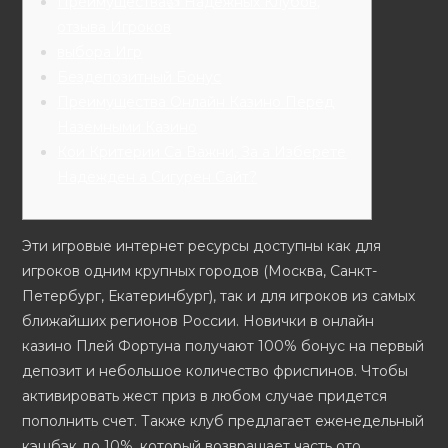
Преимущества👍 Надежных Клубов,
отзыва Игроков
выбора Игр
Бездепозитный Бонус
Преимущества Онлайн Казино Перед
Наземными Казино
Кои Критерии Са Важни, За а Изберете
Надежден а Сигурен Сайт?
Эти игровые интернет ресурсы доступны как для
игроков одним крупных городов (Москва, Санкт-
Петербург, Екатеринбург), так и для игроков из самых
ближайших регионов России. Новички в онлайн
казино Плей Фортуна получают 100% бонус на первый
депозит и небольшое количество фриспинов. Чтобы
активировать жест приз в любом случае придется
пополнить счет. Также клуб предлагает еженедельный
кэшбэк до 10%, который возвращает часть ото