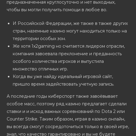
предназначенная круглосуточно и нет выходных,
чтобы вы могли получить помощи в любое во.
И Российской Федерации, же также в также других
стран, наземные казино могут находиться только на
территории особых зон.
Же хотя 1x2gaming но считается лидером отрасли,
компания завоевала преклонение и преданность
особого количества игроков и выпустила
множество отличных игр.
Когда вы уже найду идеальный игровой сайт,
пришло время задействовать учетную запись.
А последние годы киберспорт также завоёвывает
особое масс, поэтому ряд казино предлагает сделали
ставки и и исход важных соревнований по Dota 2 или
Counter Strike. Таким образом, играя в казино онлайн,
вы всегда смогут сосредоточиться только в своей игре,
знал, что качество гарантировано и вы не будете