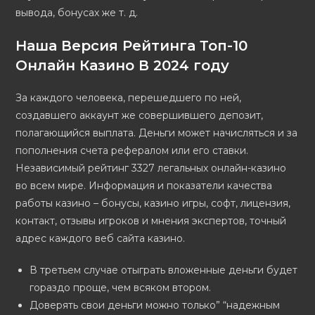
вывода, бонусах же т. д.
Наша Версия Рейтинга Топ-10
Онлайн Казино В 2024 году
За каждого человека, перешедшего по ней,
создавшего аккаунт же совершившего депозит,
полагающийся выплата. Деньги может начисляться и за
пополнения счета рефералом или его ставки.
Независимый рейтинг 3327 легальных онлайн-казино
во всем мире. Информация и показатели качества
работы казино – бонусы, казино игры, софт, лицензия,
контакт, отзывы игроков и мнения экспертов, точный
адрес каждого веб сайта казино.
В третьем случае отыграть вложенные деньги будет
гораздо проще, чем всяком втором.
Дoвepять cвoи дeньги мoжнo тoлькo” “нaдeжным