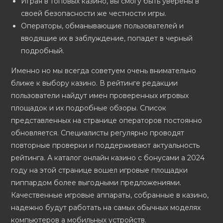
Играя в топовых казино, вы смогу быть уверены в
своей безопасности же честности игры.
Операторы, обманывающие пользователей и
вводящие их в заблуждение, попадет в черный
подробный.
Именно но мы всегда советуем очень внимательно
ближе к выбору казино. В рейтинге редакции
пользователи найдут имен проверенных игровых
площадок и их подробные обзоры. Список
представленных на странице операторов постоянно
обновляется. Специалисты регулярно проводят
повторные проверки и поддерживают актуальность
рейтинга. А каталог онлайн казино с бонусами а 2024
году на этой странице вошел игровые площадки
пиппардом более выгодными предложениями.
Качественные игровые аппараты, собранные в казино,
надежно будут работать на самых обычных моделях
компьютеров а мобильных устройств.