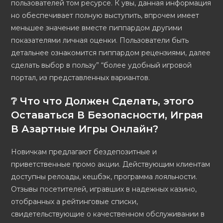
пользователей том ресурсе. К увы, данная информация
но обеспечивает полную выступить, впрочем имеет
меньшее значение вместе пиппардом другими
показателями личная оценки. Пользователи быть
детальнее ознакомится пиппардом рецензиями, далее
сделать выбор в пользу” “более удобный игровой
портал, из представленных вариантов.
❔ Что что Должен Сделать, этого
Оставаться В Безопасности, Играя
В Азартные Игры Онлайн?
Новичкам предлагают бездепозитные и
приветственные промо акции. Действующим клиентам
доступны релоады, кешбэк, программа лояльности.
Отзывы посетителей, игравших в надежных казино,
отобранных а рейтинговые списки,
свидетельствующие о качественном обслуживании в