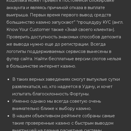
кошелька может привел к постоянной блокировке
аккаунта и являясь причиной отказа в выплате
выигрыша. Первых время первого вывод средств
большинство казино запускают” “процедуру KYC (англ.
Know Your Customer также «Знай своего клиента»).
Проверить доступность знакомых способов депозита
же вывода нужно еще до регистрации. Всегда
логотипы поддерживаемых сервисов вынесены в
футер сайта. Найти бесплатные версии слотов нельзя
в большинстве интернет казино.
В таких верных заведениях смогут выпуклые сутки
развлекаться, но, кто надеется в Удачу, и хочет
испытать благосклонность Фортуны.
Именно однако мы всегда советую очень
внимательно ближе к выбору казино.
В нашем объективном рейтинге собраны самые
такие проверенные казино с быстрым выводом
выигрышей на разные расчетные системы.