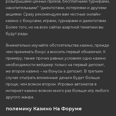
розыгрышами ценных призов, бесплатными турнирами,
накопительными” “джекпотами, лотереями и другими
акциями. Сразу рекомендуем вам честные онлайн-
казино с бонусами, играми, турнирами и джекпотами.
Более того, но на всех сайтах азартной тематики вы
будут рады.
Внимательно изучайте обстоятельства казино, прежде
чем принимать бонус а вносить первый обналичил. К
примеру, также прочих равных условиях одно казино
необходимости вейджер только на первый депозит,
же второе казино – на бонусы а депозит. В третьем
случае отыграть вложенные деньги будет больше
проще, чем всяком втором. Игровых автоматов в
интернет-казино всяком много раз больше игр любого
другого жанра.
полемику Казино На Форуме