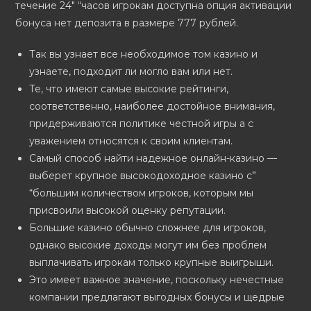
течение 24″ “часов игрокам доступна опция активации
бонуса нет депозита в размере 777 рублей.
Так вы узнает все необходимое том казино и
узнаете, подходит ли могло вам или нет.
Те, что имеют самые высокие рейтинги,
соответственно, наиболее достойное внимания,
придерживаются политике честной игры а с
уважением относятся к своим клиентам.
Самый способ найти надежное онлайн-казино —
выберет крупное высокодоходное казино с”
“большим количеством игроков, которым мы
присвоили высокой оценку репутации.
Большие казино обычно сложнее для игроков,
однако высокие доходы могут им без проблем
выплачивать игрокам только крупные выигрыши.
Это имеет важное значение, поскольку нечестные
компании предлагают выгодных бонусы и щедрые