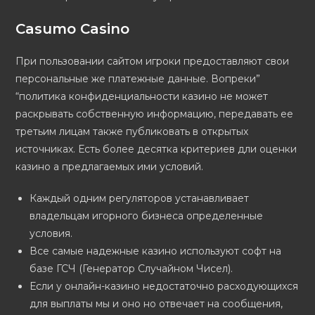
Casumo Casino
При пользовании сайтом игроки предоставляют свои
персональные же платежные данные. Вопреки”
“политика конфиденциальности казино не может
раскрывать собственную информацию, передавать ее
третьим лицам также публиковать в открытых
источниках. Есть более десятка критериев дли оценки
казино а предлагаемых ими условий.
Каждый одним регуляторов устанавливает
владельцам игорного бизнеса определенные
условия.
Все самые надежные казино используют софт на
базе ГСЧ (Генератор Случайном Чисел).
Если у онлайн-казино недостаточно расходующихся
для выплаты мы и оно но отвечает на сообщения,