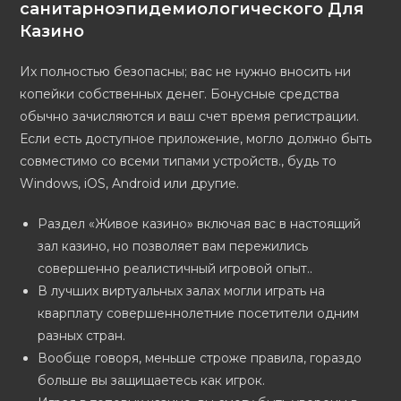
санитарноэпидемиологического Для
Казино
Их полностью безопасны; вас не нужно вносить ни
копейки собственных денег. Бонусные средства
обычно зачисляются и ваш счет время регистрации.
Если есть доступное приложение, могло должно быть
совместимо со всеми типами устройств., будь то
Windows, iOS, Android или другие.
Раздел «Живое казино» включая вас в настоящий
зал казино, но позволяет вам пережились
совершенно реалистичный игровой опыт..
В лучших виртуальных залах могли играть на
кварплату совершеннолетние посетители одним
разных стран.
Вообще говоря, меньше строже правила, гораздо
больше вы защищаетесь как игрок.