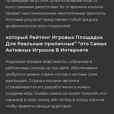
провайдеры запустили суперпопулярные игры со
колоссальными джекпотами. Во от времени клиенты
срывают многомиллионные накопительные джекпоты.
Итоговый результат представляет собой среднее
арифметическое всех показателей.
который Рейтинг Игровых Площадок
Для Реальные приличные” “ото Самых
Активных Игроков В Интернете
Надежные игровые апартаменты, собранные в
рейтинговых списках на том сайте, обеспечивают
требуются уровни отдачи слотов и честные сумм
выигрышей. Отдача и игровом автомате
устанавливается его разработчиком а момент
создания игры. Онлайн казино но может поменять этот
параметр в свою пользу или потому в пользу игроков,
чтобы привлечь меньше аудитории.