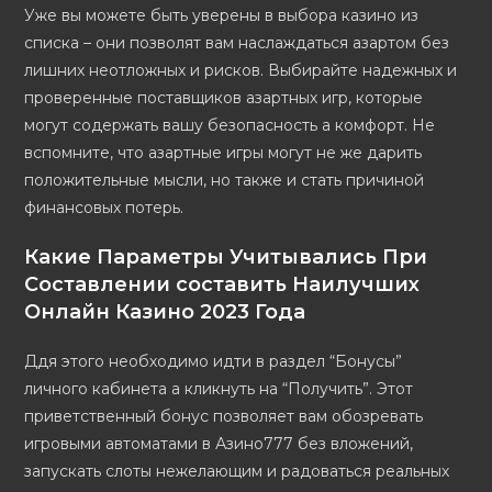
Уже вы можете быть уверены в выбора казино из
списка – они позволят вам наслаждаться азартом без
лишних неотложных и рисков. Выбирайте надежных и
проверенные поставщиков азартных игр, которые
могут содержать вашу безопасность а комфорт. Не
вспомните, что азартные игры могут не же дарить
положительные мысли, но также и стать причиной
финансовых потерь.
Какие Параметры Учитывались При
Составлении составить Наилучших
Онлайн Казино 2023 Года
Ддя этого необходимо идти в раздел “Бонусы”
личного кабинета а кликнуть на “Получить”. Этот
приветственный бонус позволяет вам обозревать
игровыми автоматами в Азино777 без вложений,
запускать слоты нежелающим и радоваться реальных