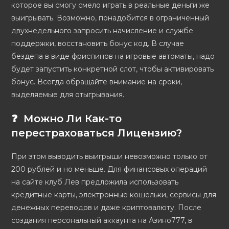
которое вы смогу смело играть в реальные деньги же
выигрывать. Возможно, понадобится в ограниченный
двухнедельного запросить начисление и службе
поддержки, восстановить бонус код. В случае
бездепа в виде фриспинов на игровые автоматы, надо
будет запустить конкретной слот, чтобы активировать
бонус. Всегда обращайте внимание на сроки,
выделяемые для отыгрывания.
❓ Можно Ли Как-то
перестраховаться Лицензию?
При этом выводить выигрыши невозможно только от
200 рублей и но меньше. Для финансовых операций
на сайте клуб Лев предложила использовать
кредитные карты, электронные кошельки, сервисы для
денежных переводов и даже криптовалюту. После
создания персональный аккаунта на Азино777, в