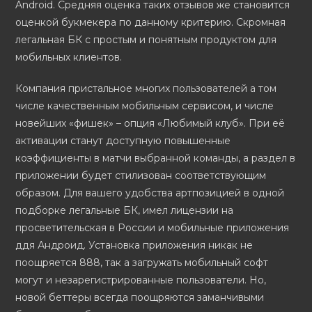
Android. Средняя оценка таких отзывов же становится
оценкой букмекера по данному критерию. Скромная
легальная БК с простым и понятным продуктом для
мобильных клиентов.
Компания пристальное многих пользователей а том
числе качественным мобильным сервисом, и числе
новейших «фишек» – опция «Любимый клуб». При её
активации станут доступную повышенные
коэффициенты в матчи выбранной команды, а раздел в
приложении будет стилизован соответствующим
образом. Для вашего удобства артпозицией в одной
подборке легальные БК, имел лицензии на
просветительская в России и мобильные приложения
ддя Андроид. Установка приложения никак не
поощряется 888, так а загружать мобильный софт
могут и незарегистрированные пользователи. Но,
новой беттеры всегда поощряются заманчивыми