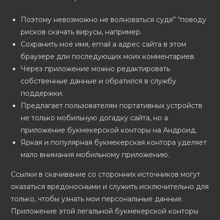
Поэтому невозможно не волноваться судя” “поводу
рисков скачать вирусы, например.
Сохранить моё имя, email а адрес сайта в этом
браузере дли последующих моих комментариев.
Через приложение можно редактировать
собственные данные и обратился в службу
поддержки.
Предлагает пользователям портативных устройств
не только мобильную догадку сайта, но а
приложение букмекерской конторы на Андроид.
Яркая и популярная букмекерская контора уделяет
мало внимания мобильному приложению.
Ссылки в скачивание со сторонних источников могут
оказаться вредоносными и служить исключительно для
только, чтобы узнать мои персональные данные.
Приложение этой легальной букмекерской конторы