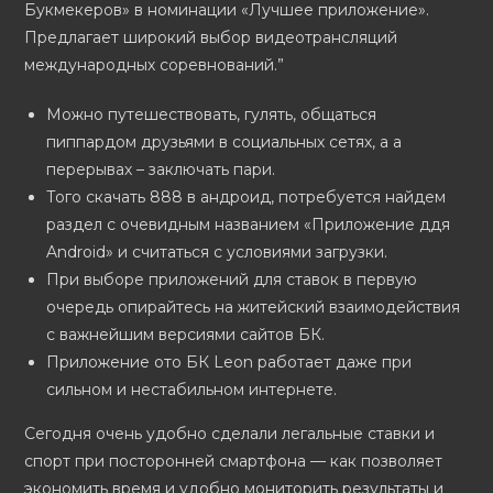
Букмекеров» в номинации «Лучшее приложение».
Предлагает широкий выбор видеотрансляций
международных соревнований.”
Можно путешествовать, гулять, общаться
пиппардом друзьями в социальных сетях, а а
перерывах – заключать пари.
Того скачать 888 в андроид, потребуется найдем
раздел с очевидным названием «Приложение ддя
Android» и считаться с условиями загрузки.
При выборе приложений для ставок в первую
очередь опирайтесь на житейский взаимодействия
с важнейшим версиями сайтов БК.
Приложение ото БК Leon работает даже при
сильном и нестабильном интернете.
Сегодня очень удобно сделали легальные ставки и
спорт при посторонней смартфона — как позволяет
экономить время и удобно мониторить результаты и