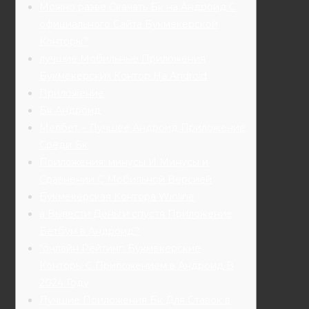
Можно разве Скачать Бк на Андроид С
официального Сайта Букмекерской
Конторы?
лучшие Мобильные Приложения
Букмекерских Контор На Android
Приложение
Бк Андроид
Мелбет – Лучшее Андроид Приложение
Среди Бк
Приложения: минусы И Минусы и
Сравнении С Мобильной Версией
Букмекерская Контора Winline
а Вывести Деньги спустя Приложение
Бетбум в Андроид?
“онлайн Рейтинг: Букмекерские
Конторы С Приложением в Андроид В
2024 Году
Лучшие Приложения Бк Для Ставок в