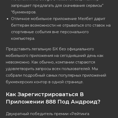
запрещает предлагать для скачивания сервисы”
“букмекеров.
Отличное мобильное приложение Мелбет дарит
беттерам возможности не отрываться ото ставок на
спортивные события вне персонального
компьютера.
Представить легальную БК без официального
мобильного приложения на сегодняшний день как
невозможно. Как обычно, компании стараются
удовлетворить запросы всех пользователей. Мы
собрали подробный самых популярных приложений
букмекерских контор в одной странице.
Как Зарегистрироваться В
Приложении 888 Под Андроид?
Двукратный победитель премии «Рейтинга