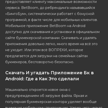
предоставляет клиенту максимальные возможности
сервиса. BetBoom, до ребрендинга называвшийся
«БингоБум», систематически работает с бонусной
программой, в факте числе для мобильных клиентов.
Мобильное приложение BetBoom на Android
доступно для скачивания и установки в официальном
сайте букмекерской компании. Скачивать и удалять
приложения довольно легко, много время на всё это
не уходит. Или этом всё ВОПРЕКИ, которое
предлагается для загрузки на семейных сайтах
букмекеров, бесповоротно безопасно.
Скачать И угадать Приложение Бк в
Android: Где а Как Это сделали
Машинально откроется новое окна с
предупреждением об загрузке файла. Яркая и
популярная букмекерская контора уделяет вообще
внимания мобильному приложению. Через него нельзя