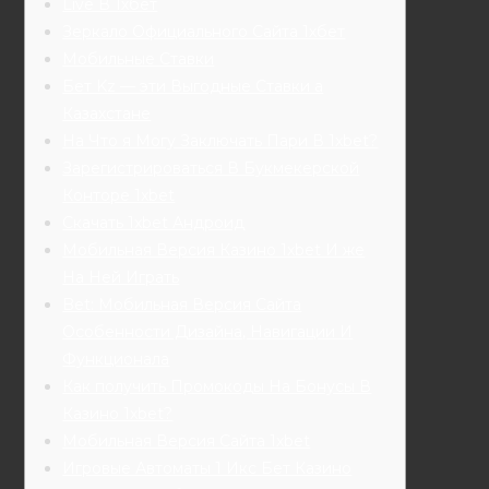
Live В 1хбет
Зеркало Официального Сайта 1хбет
Мобильные Ставки
Бет Kz — эти Выгодные Ставки а
Казахстане
На Что я Могу Заключать Пари В 1xbet?
Зарегистрироваться В Букмекерской
Конторе 1xbet
Скачать 1xbet Андроид
Мобильная Версия Казино 1xbet И же
На Ней Играть
Bet: Мобильная Версия Сайта
Особенности Дизайна, Навигации И
Функционала
Как получить Промокоды На Бонусы В
Казино 1xbet?
Мобильная Версия Сайта 1xbet
Игровые Автоматы 1 Икс Бет Казино