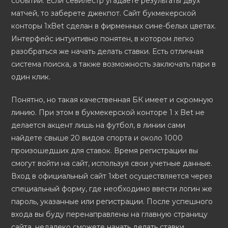
событий. Если севилестр угадаете результаты двух
матчей, то заберете джекпот. Сайт букмекерской
конторы 1xBet сделан в фирменных сине-белых цветах.
Интерфейс интуитивно понятен, в котором легко
разобраться же начать делать ставки. Есть отличная
система поиска, а также возможность заключать пари в
один клик.
Понятно, но такая качественная БК имеет и скромную
линию. При этом в букмекерской конторе 1 x Bet не
делается акцент лишь на футбол, в линии сами
найдете свыше 20 видов спорта и около 1000
произошедших для ставок. Время регистрации вы
смогут войти на сайт, используя свои учетные данные.
Вход в официальный сайт 1xbet осуществляется через
специальный форму, где необходимо ввести логин же
пароль, указанные или регистрации. После успешного
входа вы буду перенаправлены на главную страницу
сайта, недалеко сможете начать делать ставки.