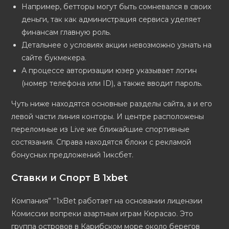
Например, бетторы могут быть сомневался в своих
деньги, так как администрация сервиса уделяет
финансам главную роль.
Детальнее о условиях акции невозможно узнать на
сайте букмекера.
А процессе авторизации юзер указывает логин
(номер телефона или ID), а также вводит пароль.
Чуть ниже находятся основные разделы сайта, а и его
левой части линия конторы. И центре расположены
переломные из Live же ближайшие спортивные
состязания. Справа находятся блоки с рекламой
бонусных предложений 1иксбет.
Ставки и Спорт В 1xbet
Компания” “1xBet работает на основании лицензии
Комиссии вопреки азартным играм Кюрасао. Это
группа островов в Карибском море около берегов