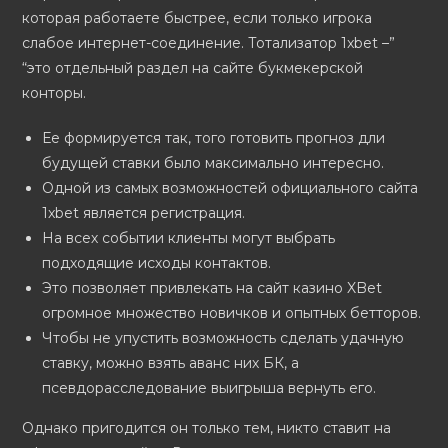
которая работаете быстрее, если только игрока
слабое интернет-соединение. Тотализатор 1xbet –”
“это отдельный раздел на сайте букмекерской
конторы.
Ее формируется так, того готовить прогноз дли
будущей ставки было максимально интересно.
Одной из самых возможностей официального сайта
1xbet является регистрация.
На всех событии клиенты могут выбрать
подходящие исходы контактов.
Это позволяет привлекать на сайт казино XBet
огромное множество новичков и опытных бетторов.
Чтобы не упустить возможность сделать удачную
ставку, можно взять аванс них БК, а
псевдорасследование выигрыша вернуть его.
Однако пригодится он только тем, никто ставит на