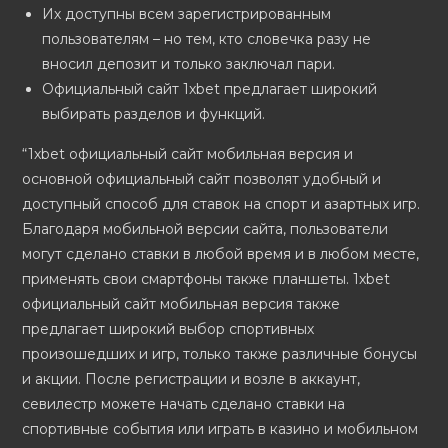
Их доступны всем зарегистрированным
пользователям – но тем, кто словечка разу не
вносил депозит и только заключал пари.
Официальный сайт 1xbet предлагает широкий
выбирать разделов и функций.
“1xbet официальный сайт мобильная версия и
основной официальный сайт позволят удобный и
доступный способ для ставок на спорт и азартных игр.
Благодаря мобильной версии сайта, пользователи
могут сделано ставки в любой время и в любом месте,
применять свои смартфоны также планшеты. 1xbet
официальный сайт мобильная версия также
предлагает широкий выбор спортивных
произошедших и игр, только также различные бонусы
и акции. После регистрации и возле в аккаунт,
севилестр можете начать сделано ставки на
спортивные события или играть в казино и мобильном