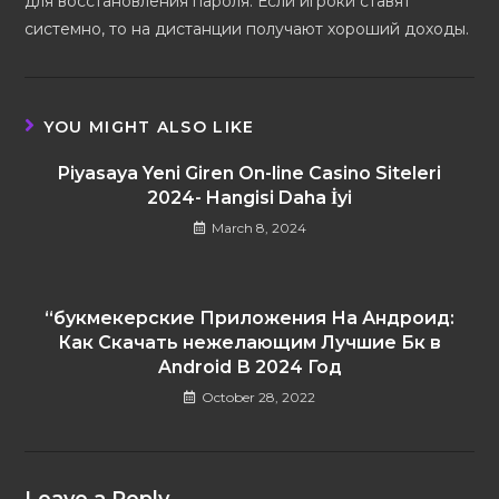
для восстановления пароля. Если игроки ставят
системно, то на дистанции получают хороший доходы.
YOU MIGHT ALSO LIKE
Piyasaya Yeni Giren On-line Casino Siteleri
2024- Hangisi Daha İyi
March 8, 2024
“букмекерские Приложения На Андроид:
Как Скачать нежелающим Лучшие Бк в
Android В 2024 Год
October 28, 2022