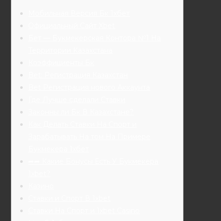
Мобильная Версия Бк 1хбет
Официальный Сайт Xbet
Бет — Букмекерская Контора №1 На
Территории Казахстана
Коэффициенты Бк
Bet: Регистрация Казахстан
Bet Регистрация нового Аккаунта
Где Лучше сделали Ставки
Законны ли Бк В Казахстане?
Как Делать Ставки На Спорт и
Зарабатывать На том На Примере
Букмекера 1хбет
➦➦ Какие Бонусы Есть У Букмекера
1xbet?
Казино
Ставки и Спорт В 1xbet
Ставки На Спорт и 1xbet Casino