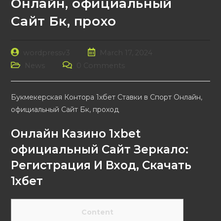
Онлайн, официальный
Сайт Бк, прохо
Post
Post
wordpressv3
March 17, 2024
author:
published:
Post
Post
News
0 Comments
category:
comments:
Букмекерская Контора 1хбет Ставки в Спорт Онлайн,
официальный Сайт Бк, проход
Онлайн Казино 1xbet
официальный Сайт Зеркало:
Регистрация И Вход, Скачать
1хбет
Content