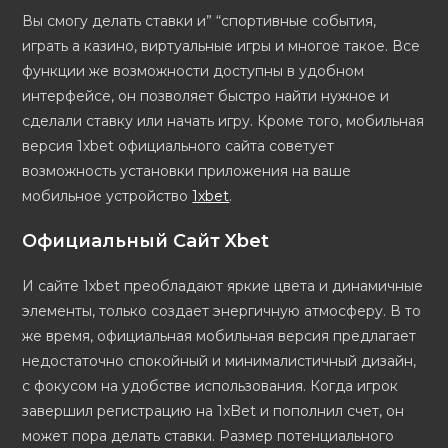
Вы смогу делать ставки и” “спортивные события,
играть а казино, виртуальные игры и многое такое. Все
функции же возможности доступны в удобном
интерфейсе, он позволяет быстро найти нужное и
сделали ставку или начать игру. Кроме того, мобильная
версия 1xbet официального сайта советует
возможность установки приложения на ваше
мобильное устройство
1xbet
.
Официальный Сайт Xbet
И сайте 1xbet преобладают яркие цвета и динамичные
элементы, только создает энергичную атмосферу. В то
же время, официальная мобильная версия предлагает
недостаточно спокойный и минималистичный дизайн,
с фокусом на удобстве использования. Когда игрок
завершил регистрацию на 1xBet и пополнил счет, он
может пора делать ставки. Размер потенциального