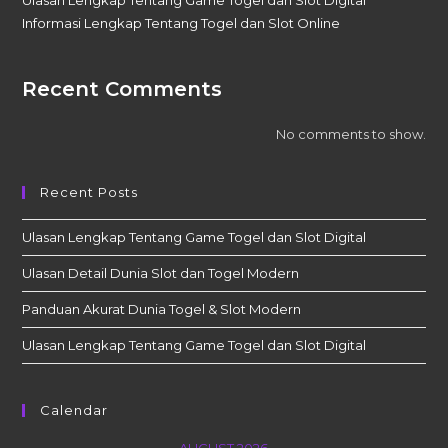
Ulasan Lengkap Tentang Game Togel dan Slot Digital
Informasi Lengkap Tentang Togel dan Slot Online
Recent Comments
No comments to show.
Recent Posts
Ulasan Lengkap Tentang Game Togel dan Slot Digital
Ulasan Detail Dunia Slot dan Togel Modern
Panduan Akurat Dunia Togel & Slot Modern
Ulasan Lengkap Tentang Game Togel dan Slot Digital
Calendar