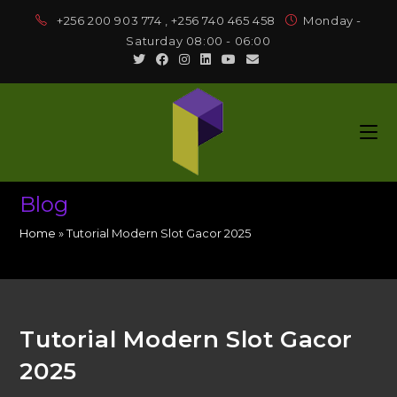
Skip
+256 200 903 774 , +256 740 465 458
Monday -
to
Saturday 08:00 - 06:00
content
Blog
Home
»
Tutorial Modern Slot Gacor 2025
Tutorial Modern Slot Gacor
2025