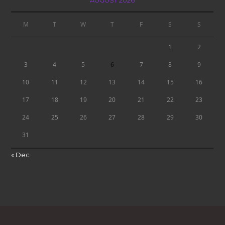
AUGUST 2026
M
T
W
T
F
S
S
1
2
3
4
5
6
7
8
9
10
11
12
13
14
15
16
17
18
19
20
21
22
23
24
25
26
27
28
29
30
31
« Dec