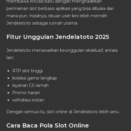
membawa inovasi baru dengan menghadirkan
permainan slot berbasis aplikasi yang bisa dibuka dari
mana pun. Hasilnya, ribuan user kini lebih memilih
Jendelatoto sebagai rumah utama.
Fitur Unggulan Jendelatoto 2025
Jendelatoto menawarkan keunggulan eksklusif, antara
lain:
RTP slot tinggi
koleksi game lengkap
layanan CS ramah
Promo harian
withdraw instan
Dengan semua itu, slot online di Jendelatoto lebih seru.
Cara Baca Pola Slot Online