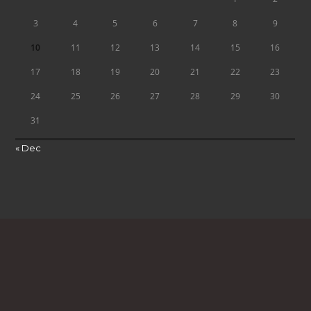
3
4
5
6
7
8
9
10
11
12
13
14
15
16
17
18
19
20
21
22
23
24
25
26
27
28
29
30
31
« Dec