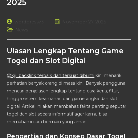
2025
Post
Post
wordpressv3
November 27, 2025
author:
published:
Post
News
category:
Ulasan Lengkap Tentang Game
Togel dan Slot Digital
@kjjil backlink terbaik dan terkuat dibumi
kini menarik
perhatian banyak orang di masa kini. Banyak pengguna
mencari penjelasan lengkap tentang cara kerja, fitur,
hingga sistem keamanan dari game angka dan slot
digital. Artikel ini akan membahas fakta penting seputar
togel dan slot secara informatif agar kamu bisa
memahami cara bermain yang aman.
Pengertian dan Konsep Dasar Togel