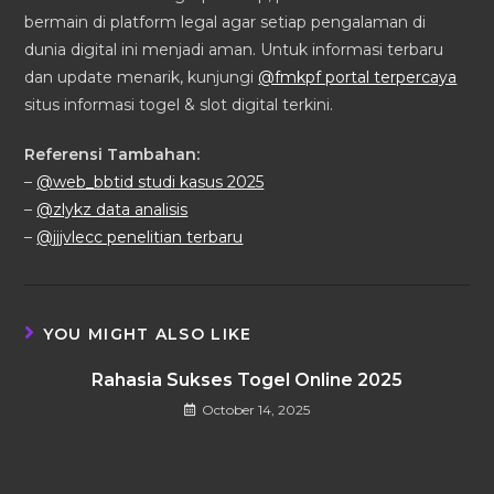
bermain di platform legal agar setiap pengalaman di
dunia digital ini menjadi aman. Untuk informasi terbaru
dan update menarik, kunjungi
@fmkpf portal terpercaya
situs informasi togel & slot digital terkini.
Referensi Tambahan:
–
@web_bbtid studi kasus 2025
–
@zlykz data analisis
–
@jjjvlecc penelitian terbaru
YOU MIGHT ALSO LIKE
Rahasia Sukses Togel Online 2025
October 14, 2025