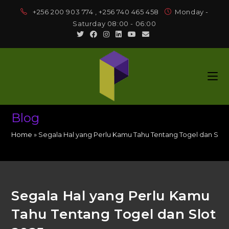
Skip
+256 200 903 774 , +256 740 465 458
Monday -
to
Saturday 08:00 - 06:00
content
Blog
Home
»
Segala Hal yang Perlu Kamu Tahu Tentang Togel dan Slot
Segala Hal yang Perlu Kamu
Tahu Tentang Togel dan Slot