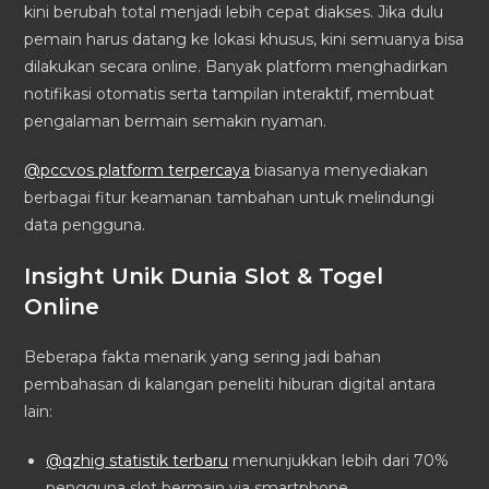
kini berubah total menjadi lebih cepat diakses. Jika dulu
pemain harus datang ke lokasi khusus, kini semuanya bisa
dilakukan secara online. Banyak platform menghadirkan
notifikasi otomatis serta tampilan interaktif, membuat
pengalaman bermain semakin nyaman.
@pccvos platform terpercaya
biasanya menyediakan
berbagai fitur keamanan tambahan untuk melindungi
data pengguna.
Insight Unik Dunia Slot & Togel
Online
Beberapa fakta menarik yang sering jadi bahan
pembahasan di kalangan peneliti hiburan digital antara
lain:
@qzhig statistik terbaru
menunjukkan lebih dari 70%
pengguna slot bermain via smartphone