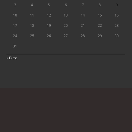
3
4
5
6
7
8
9
10
11
12
13
14
15
16
17
18
19
20
21
22
23
24
25
26
27
28
29
30
31
« Dec