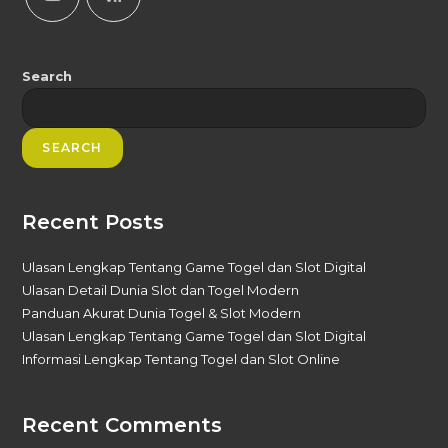
Search
SEARCH
Recent Posts
Ulasan Lengkap Tentang Game Togel dan Slot Digital
Ulasan Detail Dunia Slot dan Togel Modern
Panduan Akurat Dunia Togel & Slot Modern
Ulasan Lengkap Tentang Game Togel dan Slot Digital
Informasi Lengkap Tentang Togel dan Slot Online
Recent Comments