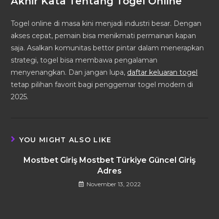
Akhir Kata Tentang Togel Online
Togel online di masa kini menjadi industri besar. Dengan
akses cepat, pemain bisa menikmati permainan kapan
saja. Asalkan komunitas bettor pintar dalam menerapkan
strategi, togel bisa membawa pengalaman
menyenangkan. Dan jangan lupa,
daftar keluaran togel
tetap pilihan favorit bagi penggemar togel modern di
2025.
YOU MIGHT ALSO LIKE
Mostbet Giriş Mostbet Türkiye Güncel Giriş
Adres
November 13, 2022