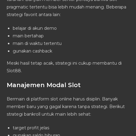
pragmatic tertentu bisa lebih mudah menang. Beberapa
strategi favorit antara lain:
belajar di akun demo
main bertahap
main di waktu tertentu
gunakan cashback
Meski hasil tetap acak, strategi ini cukup membantu di
Slot88.
Manajemen Modal Slot
Bermain di platform slot online harus disiplin. Banyak
member baru yang gagal karena tanpa strategi. Berikut
strategi bankroll untuk main lebih sehat:
target profit jelas
gunakan saldo hiburan