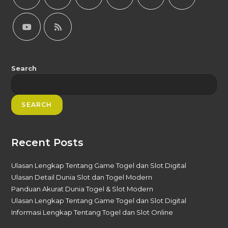
Search
SEARCH
Recent Posts
Ulasan Lengkap Tentang Game Togel dan Slot Digital
Ulasan Detail Dunia Slot dan Togel Modern
Panduan Akurat Dunia Togel & Slot Modern
Ulasan Lengkap Tentang Game Togel dan Slot Digital
Informasi Lengkap Tentang Togel dan Slot Online