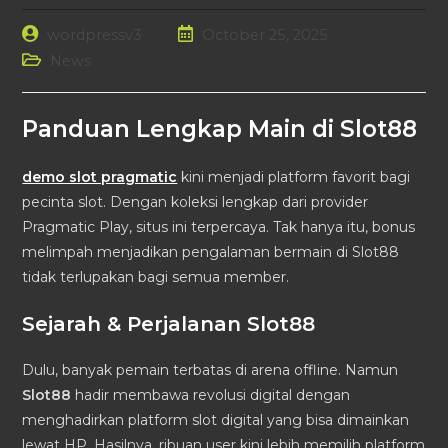
Post
Post
wordpressv3
October 25, 2025
author:
published:
Post
News
category:
Panduan Lengkap Main di Slot88
demo slot pragmatic
kini menjadi platform favorit bagi
pecinta slot. Dengan koleksi lengkap dari provider
Pragmatic Play, situs ini terpercaya. Tak hanya itu, bonus
melimpah menjadikan pengalaman bermain di Slot88
tidak terlupakan bagi semua member.
Sejarah & Perjalanan Slot88
Dulu, banyak pemain terbatas di arena offline. Namun
Slot88
hadir membawa revolusi digital dengan
menghadirkan platform slot digital yang bisa dimainkan
lewat HP. Hasilnya, ribuan user kini lebih memilih platform