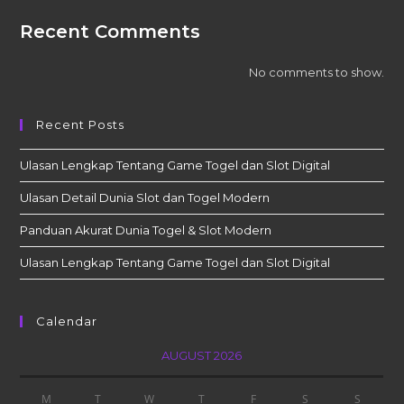
Recent Comments
No comments to show.
Recent Posts
Ulasan Lengkap Tentang Game Togel dan Slot Digital
Ulasan Detail Dunia Slot dan Togel Modern
Panduan Akurat Dunia Togel & Slot Modern
Ulasan Lengkap Tentang Game Togel dan Slot Digital
Calendar
AUGUST 2026
M
T
W
T
F
S
S