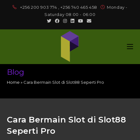
Skip
+256 200 903 774 , +256 740 465 458
Monday -
to
Saturday 08:00 - 06:00
content
Blog
Home
»
Cara Bermain Slot di Slot88 Seperti Pro
Cara Bermain Slot di Slot88
Seperti Pro