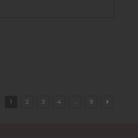
1
2
3
4
…
9
Go to the nex