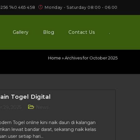
+256 740 465 458
Monday - Saturday 08:00 - 06:00
Gallery
Blog
Contact Us
.
Home
»
Archives for October 2025
in Togel Digital
Post
r 29, 2025
News
category:
dern Togel online kini naik daun di kalangan
nkan lewat bandar darat, sekarang naik kelas
an user setiap hari…