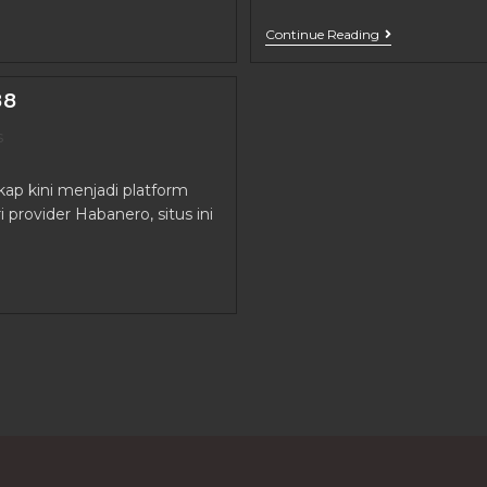
Panduan
Continue Reading
Lengkap
Main
Togel
88
Digital
s
:
kap kini menjadi platform
i provider Habanero, situs ini