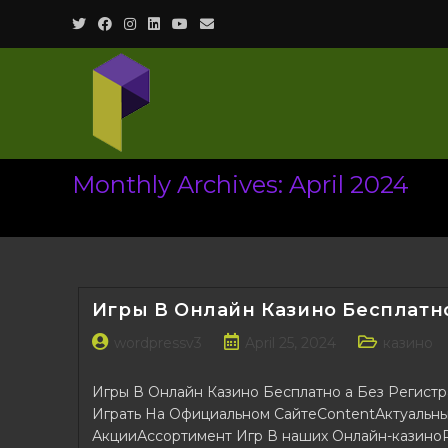
Skip
to
content
Monthly Archives: April 2024
Игры В Онлайн Казино Бесплатно
Post
Post
Post
wordpressv3
April 25, 2024
казино
author:
published:
category:
Игры В Онлайн Казино Бесплатно а Без Регист
Играть На Официальном СайтеContentАктуальн
АкцииАссортимент Игр В наших Онлайн-казино