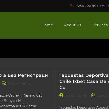
+256 200 903 774 , 
Home
About Us
Services
 а Без Регистраци
“apuestas Deportiva
Chile 1xbet Casa De
Post
0 Comments
Co
comments:
рацииОнлайн Казино Cat
Post
Post
wordpressv3
April 2
author:
published:
ые Бонусы И
Регистрация В Gama
"apuestas Deportivas Apuest